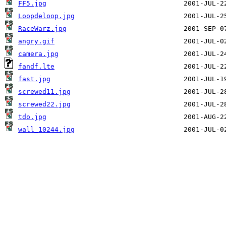
FF5.jpg
Loopdeloop.jpg
RaceWarz.jpg
angry.gif
camera.jpg
fandf.lte
fast.jpg
screwed11.jpg
screwed22.jpg
tdo.jpg
wall_10244.jpg