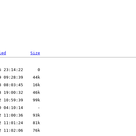
ied
Size