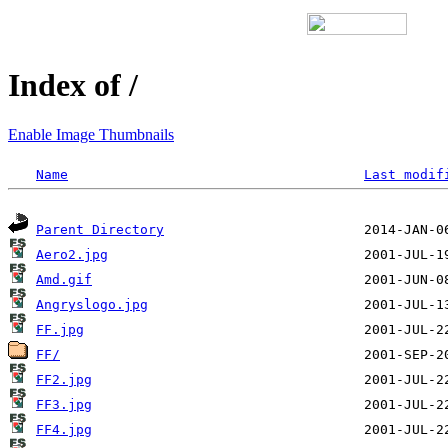
Index of /
Enable Image Thumbnails
Name
Last modif
Parent Directory
Aero2.jpg
Amd.gif
Angryslogo.jpg
FF.jpg
FF/
FF2.jpg
FF3.jpg
FF4.jpg